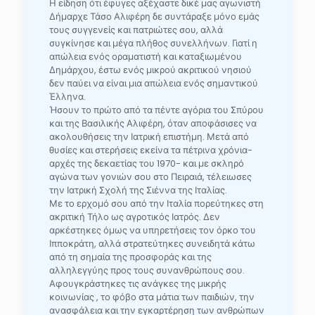
Η είδηση ότι έφυγες αξέχαστε δικέ μας αγωνιστή
Δήμαρχε Τάσο Αλιφέρη δε συντάραξε μόνο εμάς
τους συγγενείς και πατριώτες σου, αλλά
συγκίνησε και μέγα πλήθος συνελλήνων. Γιατί η
απώλεια ενός οραματιστή και καταξιωμένου
Δημάρχου, έστω ενός μικρού ακριτικού νησιού
δεν παύει να είναι μια απώλεια ενός σημαντικού
Έλληνα.
Ήσουν το πρώτο από τα πέντε αγόρια του Σπύρου
και της Βασιλικής Αλιφέρη, όταν αποφάσισες να
ακολουθήσεις την Ιατρική επιστήμη. Μετά από
θυσίες και στερήσεις εκείνα τα πέτρινα χρόνια-
αρχές της δεκαετίας του 1970- και με σκληρό
αγώνα των γονιών σου στο Πειραιά, τέλειωσες
την Ιατρική Σχολή της Σιέννα της Ιταλίας.
Με το ερχομό σου από την Ιταλία πορεύτηκες στη
ακριτική Τήλο ως αγροτικός Ιατρός. Δεν
αρκέστηκες όμως να υπηρετήσεις τον όρκο του
Ιπποκράτη, αλλά στρατεύτηκες συνειδητά κάτω
από τη σημαία της προσφοράς και της
αλληλεγγύης προς τους συνανθρώπους σου.
Αφουγκράστηκες τις ανάγκες της μικρής
κοινωνίας , το φόβο στα μάτια των παιδιών, την
ανασφάλεια και την εγκαρτέρηση των ανθρώπων