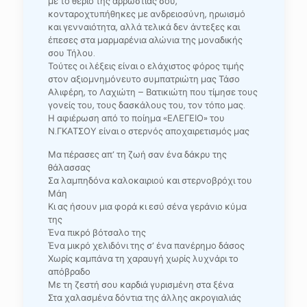
με το θεριό της αρρώστιας σου,
κονταροχτυπήθηκες με ανδρειοσύνη, ηρωισμό
και γενναιότητα, αλλά τελικά δεν άντεξες και
έπεσες στα μαρμαρένια αλώνια της μοναδικής
σου Τήλου.
Τούτες οι λέξεις είναι ο ελάχιστος φόρος τιμής
στον αξιομνημόνευτο συμπατριώτη μας Τάσο
Αλιφέρη, το Λαχιώτη – Βατικιώτη που τίμησε τους
γονείς του, τους δασκάλους του, τον τόπο μας.
Η αφιέρωση από το ποίημα «ΕΛΕΓΕΙΟ» του
Ν.ΓΚΑΤΣΟΥ είναι ο στερνός αποχαιρετισμός μας
Μα πέρασες απ’ τη ζωή σαν ένα δάκρυ της
θάλασσας
Σα λαμπηδόνα καλοκαιριού και στερνοβρόχι του
Μάη
Κι ας ήσουν μια φορά κι εσύ σένα γεράνιο κύμα
της
Ένα πικρό βότσαλο της
Ένα μικρό χελιδόνι της σ’ ένα πανέρημο δάσος
Χωρίς καμπάνα τη χαραυγή χωρίς λυχνάρι το
απόβραδο
Με τη ζεστή σου καρδιά γυρισμένη στα ξένα
Στα χαλασμένα δόντια της άλλης ακρογιαλιάς