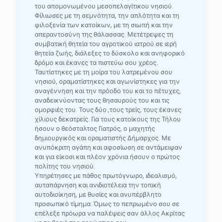
του απομονωμένου μεσοπελαγίτικου νησιού.
Φίλιωσες με τη σεμνότητα, την απλότητα και τη
φιλοξενία των κατοίκων, με τη σιωπή και την
απεραντοσύνη της θάλασσας. Μετέτρεψες τη
συμβατική θητεία του αγροτικού ιατρού σε ιερή
θητεία ζωής, διάλεξες το δύσκολο και ανηφορικό
δρόμο και έκανες τα πιστεύω σου χρέος.
Ταυτίστηκες με τη μοίρα του λατρεμένου σου
νησιού, οραματίστηκες και αγωνίστηκες για την
αναγέννηση και την πρόοδο του και το πέτυχες,
αναδεικνύοντας τους θησαυρούς του και τις
ομορφιές του. Τους δύο ,τους τρείς, τους έκανες
χίλιους δεκατρείς. Για τους κατοίκους της Τήλου
ήσουν ο θεόσταλτος Γιατρός, ο μαχητής
δημιουργικός και οραματιστής Δήμαρχος. Με
ανυπόκριτη αγάπη και αφοσίωση σε αντάμειψαν
και για είκοσι και πλέον χρόνια ήσουν ο πρώτος
πολίτης του νησιού.
Υπηρέτησες με πάθος πρωτόγνωρο, ιδεαλισμό,
αυταπάρνηση και ανιδιοτέλεια την τοπική
αυτοδιοίκηση, με θυσίες και ανυπέρβλητο
προσωπικό τίμημα. Όμως το πεπρωμένο σου σε
επέλεξε πρόωρα να παλέψεις σαν άλλος Ακρίτας