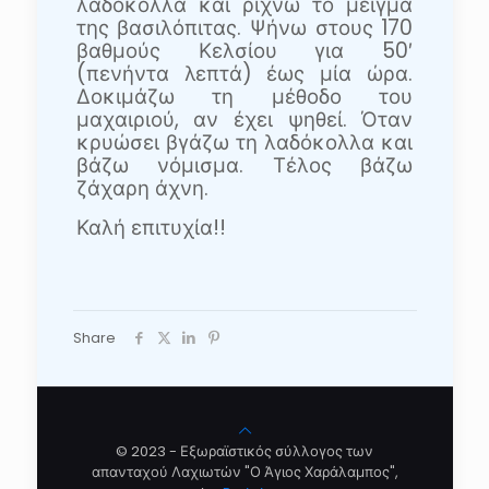
λαδόκολλα και ρίχνω το μείγμα
της βασιλόπιτας. Ψήνω στους 170
βαθμούς Κελσίου για 50′
(πενήντα λεπτά) έως μία ώρα.
Δοκιμάζω τη μέθοδο του
μαχαιριού, αν έχει ψηθεί. Όταν
κρυώσει βγάζω τη λαδόκολλα και
βάζω νόμισμα. Τέλος βάζω
ζάχαρη άχνη.
Καλή επιτυχία!!
Share
© 2023 - Εξωραϊστικός σύλλογος των
απανταχού Λαχιωτών "Ο Άγιος Χαράλαμπος",