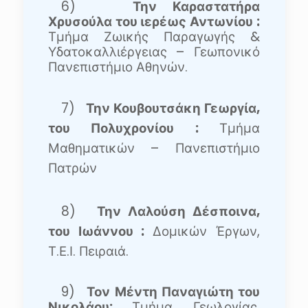
6)
Την
Καραστατήρα
Χρυσούλα του ιερέως Αντωνίου :
Τμήμα Ζωικής Παραγωγής &
Υδατοκαλλιέργειας – Γεωπονικό
Πανεπιστήμιο Αθηνών.
7)
Την Κουβουτσάκη Γεωργία,
του Πολυχρονίου :
Τμήμα
Μαθηματικών – Πανεπιστήμιο
Πατρών
8)
Την Λαλούση Δέσποινα,
του Ιωάννου :
Δ
ομικών Έργων,
Τ.Ε.Ι. Πειραιά.
9)
Τον Μέντη Παναγιώτη του
Νικολάου:
Τμήμα Γεωλογίας,