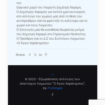
τον
ξαφνικό χαμό του Λαχιώτη Δημήτρη Χαραμή.
Ο Δημήτρης Χαραμής για πολλά χρόνια ενεργός
στο σύλλογο του χωριού μας από τη θέση του
αντιπροέδρου πάντα φρόντιζε το καλύτερο για το
χωριό και τους Λαχιώτες.
Ο Σύλλογός μας θα καταθέσει δωρεά εις μνήμη
του Δήμητρη Χαραμή στο Γηροκομείο Νεάπολης.
Ο Πρόεδρος και το Δ.Σ του Συλλόγου Λαχιωτών
«Ο Άγιος Χαράλαμπος»
Share
© 2023 - Εξωραϊστικός σύλλογος των
απανταχού Λαχιωτών "Ο Άγιος Χαράλαμπος",
by
Prototype