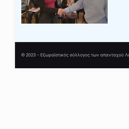
© 2023 - Εξωραϊστικός σύλλογος των απανταχού Λ