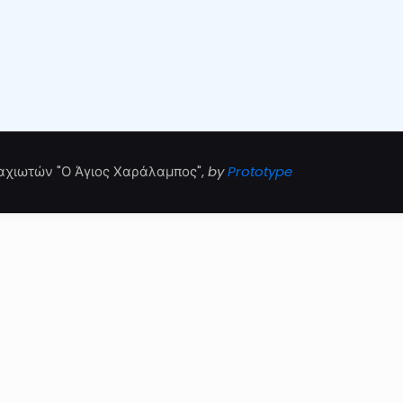
αχιωτών "Ο Άγιος Χαράλαμπος",
by
Prototype