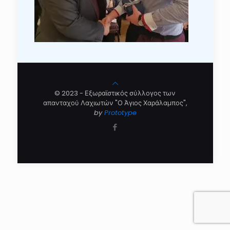
© 2023 - Εξωραϊστικός σύλλογος των
απανταχού Λαχιωτών "Ο Άγιος Χαράλαμπος",
by
Prototype