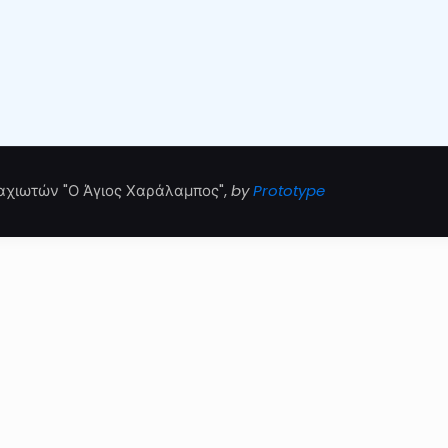
αχιωτών "Ο Άγιος Χαράλαμπος",
by
Prototype