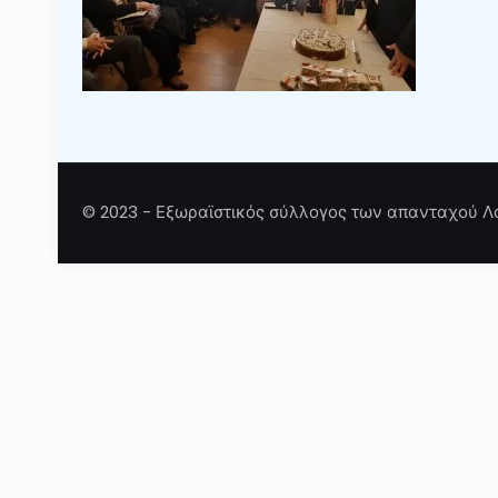
© 2023 - Εξωραϊστικός σύλλογος των απανταχού Λ