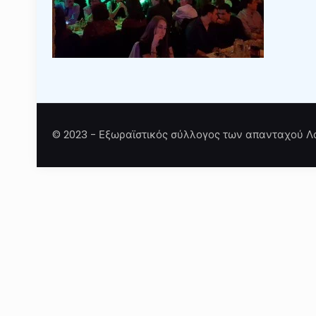
© 2023 - Εξωραϊστικός σύλλογος των απανταχού Λ