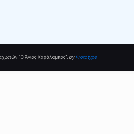
αχιωτών "Ο Άγιος Χαράλαμπος",
by
Prototype